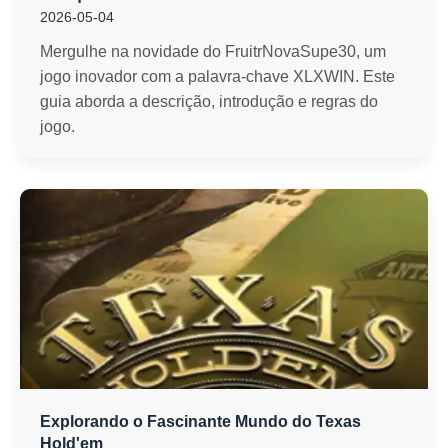
2026-05-04
Mergulhe na novidade do FruitrNovaSupe30, um
jogo inovador com a palavra-chave XLXWIN. Este
guia aborda a descrição, introdução e regras do
jogo.
Explorando o Fascinante Mundo do Texas
Hold'em