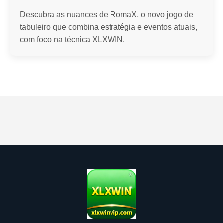
Descubra as nuances de RomaX, o novo jogo de
tabuleiro que combina estratégia e eventos atuais,
com foco na técnica XLXWIN.