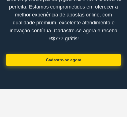
perfeita. Estamos comprometidos em oferecer a
melhor experiência de apostas online, com
qualidade premium, excelente atendimento e
inovação contínua. Cadastre-se agora e receba
R$777 grátis!
Cadastre-se agora