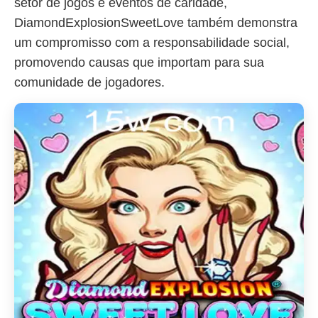
setor de jogos e eventos de caridade,
DiamondExplosionSweetLove também demonstra
um compromisso com a responsabilidade social,
promovendo causas que importam para sua
comunidade de jogadores.