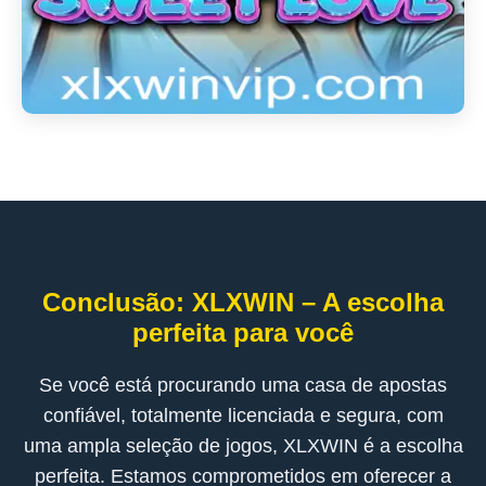
Conclusão: XLXWIN – A escolha
perfeita para você
Se você está procurando uma casa de apostas
confiável, totalmente licenciada e segura, com
uma ampla seleção de jogos, XLXWIN é a escolha
perfeita. Estamos comprometidos em oferecer a