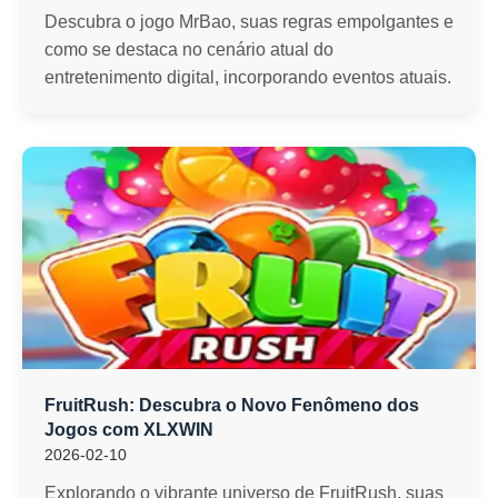
Descubra o jogo MrBao, suas regras empolgantes e
como se destaca no cenário atual do
entretenimento digital, incorporando eventos atuais.
FruitRush: Descubra o Novo Fenômeno dos
Jogos com XLXWIN
2026-02-10
Explorando o vibrante universo de FruitRush, suas