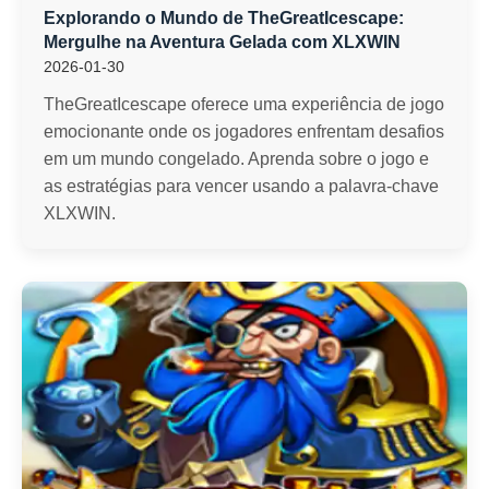
Explorando o Mundo de TheGreatIcescape:
Mergulhe na Aventura Gelada com XLXWIN
2026-01-30
TheGreatIcescape oferece uma experiência de jogo
emocionante onde os jogadores enfrentam desafios
em um mundo congelado. Aprenda sobre o jogo e
as estratégias para vencer usando a palavra-chave
XLXWIN.