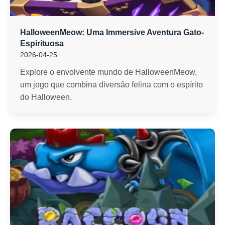
HalloweenMeow: Uma Immersive Aventura Gato-
Espirituosa
2026-04-25
Explore o envolvente mundo de HalloweenMeow,
um jogo que combina diversão felina com o espírito
do Halloween.