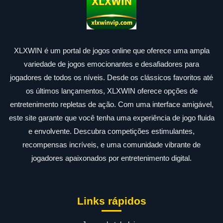
XLXWIN é um portal de jogos online que oferece uma ampla
variedade de jogos emocionantes e desafiadores para
jogadores de todos os níveis. Desde os clássicos favoritos até
os últimos lançamentos, XLXWIN oferece opções de
entretenimento repletas de ação. Com uma interface amigável,
este site garante que você tenha uma experiência de jogo fluida
e envolvente. Descubra competições estimulantes,
recompensas incríveis, e uma comunidade vibrante de
jogadores apaixonados por entretenimento digital.
Links rápidos