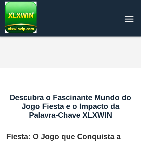
Descubra o Fascinante Mundo do
Jogo Fiesta e o Impacto da
Palavra-Chave XLXWIN
Fiesta: O Jogo que Conquista a