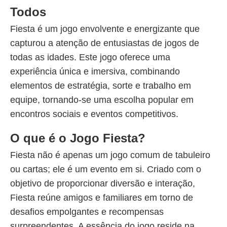
Todos
Fiesta é um jogo envolvente e energizante que
capturou a atenção de entusiastas de jogos de
todas as idades. Este jogo oferece uma
experiência única e imersiva, combinando
elementos de estratégia, sorte e trabalho em
equipe, tornando-se uma escolha popular em
encontros sociais e eventos competitivos.
O que é o Jogo Fiesta?
Fiesta não é apenas um jogo comum de tabuleiro
ou cartas; ele é um evento em si. Criado com o
objetivo de proporcionar diversão e interação,
Fiesta reúne amigos e familiares em torno de
desafios empolgantes e recompensas
surpreendentes. A essência do jogo reside na