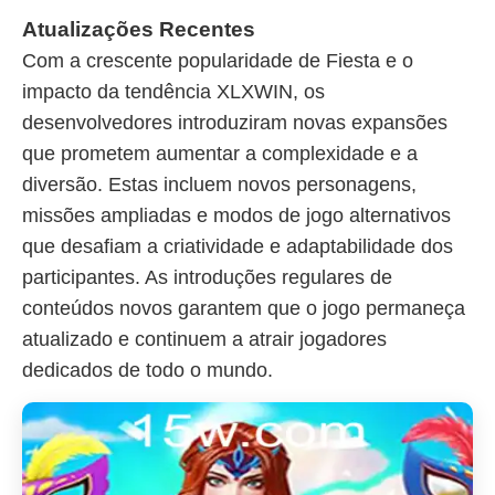
Atualizações Recentes
Com a crescente popularidade de Fiesta e o
impacto da tendência XLXWIN, os
desenvolvedores introduziram novas expansões
que prometem aumentar a complexidade e a
diversão. Estas incluem novos personagens,
missões ampliadas e modos de jogo alternativos
que desafiam a criatividade e adaptabilidade dos
participantes. As introduções regulares de
conteúdos novos garantem que o jogo permaneça
atualizado e continuem a atrair jogadores
dedicados de todo o mundo.