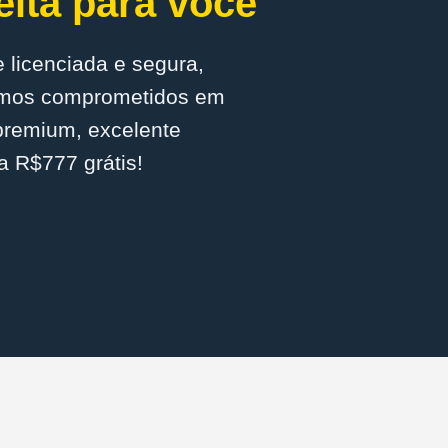
ita para você
 licenciada e segura,
tamos comprometidos em
 premium, excelente
a R$777 grátis!