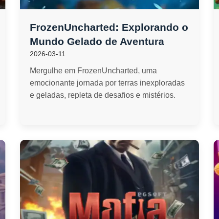
FrozenUncharted: Explorando o
Mundo Gelado de Aventura
2026-03-11
Mergulhe em FrozenUncharted, uma
emocionante jornada por terras inexploradas
e geladas, repleta de desafios e mistérios.