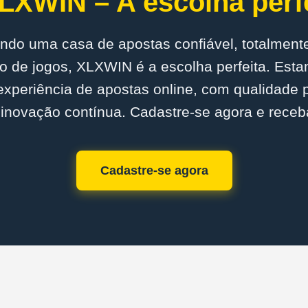
LXWIN – A escolha perfe
ndo uma casa de apostas confiável, totalmente
 de jogos, XLXWIN é a escolha perfeita. Es
experiência de apostas online, com qualidade
inovação contínua. Cadastre-se agora e receb
Cadastre-se agora