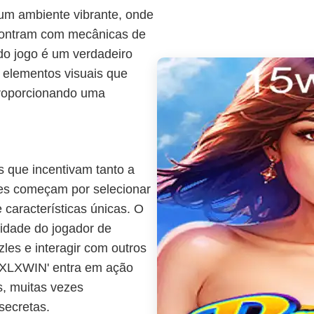
um ambiente vibrante, onde
encontram com mecânicas de
do jogo é um verdadeiro
m elementos visuais que
proporcionando uma
s que incentivam tanto a
res começam por selecionar
características únicas. O
idade do jogador de
zles e interagir com outros
'XLXWIN' entra em ação
s, muitas vezes
secretas.