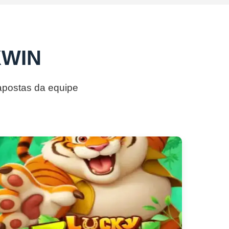
XWIN
 apostas da equipe