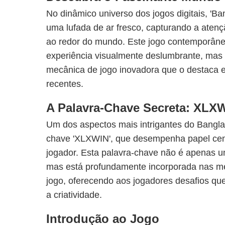
No dinâmico universo dos jogos digitais, 'B
uma lufada de ar fresco, capturando a atenç
ao redor do mundo. Este jogo contemporân
experiência visualmente deslumbrante, ma
mecânica de jogo inovadora que o destaca 
recentes.
A Palavra-Chave Secreta: XLX
Um dos aspectos mais intrigantes do Bangla
chave 'XLXWIN', que desempenha papel cent
jogador. Esta palavra-chave não é apenas 
mas está profundamente incorporada nas m
jogo, oferecendo aos jogadores desafios qu
a criatividade.
Introdução ao Jogo