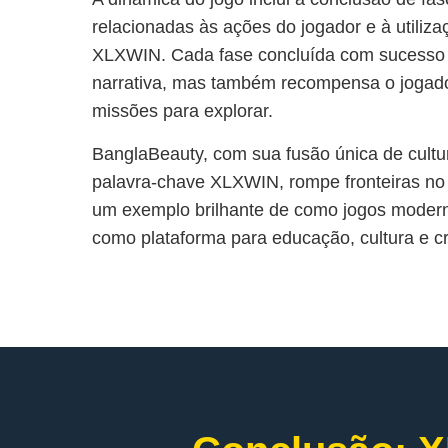
relacionadas às ações do jogador e à utiliz
XLXWIN. Cada fase concluída com sucesso
narrativa, mas também recompensa o jogado
missões para explorar.
BanglaBeauty, com sua fusão única de cultu
palavra-chave XLXWIN, rompe fronteiras no 
um exemplo brilhante de como jogos modern
como plataforma para educação, cultura e cr