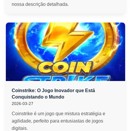
nossa descrição detalhada.
Coinstrike: O Jogo Inovador que Está
Conquistando o Mundo
2026-03-27
Coinstrike é um jogo que mistura estratégia e
agilidade, perfeito para entusiastas de jogos
digitais.