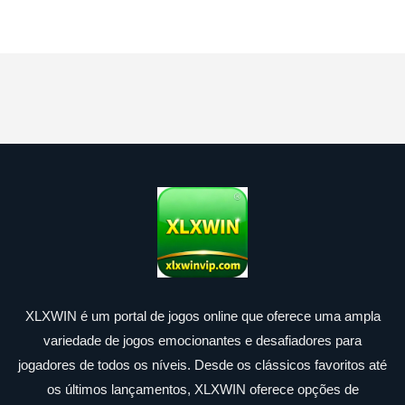
XLXWIN é um portal de jogos online que oferece uma ampla
variedade de jogos emocionantes e desafiadores para
jogadores de todos os níveis. Desde os clássicos favoritos até
os últimos lançamentos, XLXWIN oferece opções de