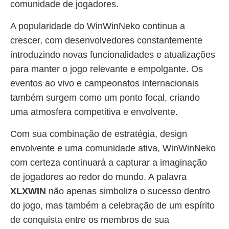
comunidade de jogadores.
A popularidade do WinWinNeko continua a
crescer, com desenvolvedores constantemente
introduzindo novas funcionalidades e atualizações
para manter o jogo relevante e empolgante. Os
eventos ao vivo e campeonatos internacionais
também surgem como um ponto focal, criando
uma atmosfera competitiva e envolvente.
Com sua combinação de estratégia, design
envolvente e uma comunidade ativa, WinWinNeko
com certeza continuará a capturar a imaginação
de jogadores ao redor do mundo. A palavra
XLXWIN
não apenas simboliza o sucesso dentro
do jogo, mas também a celebração de um espírito
de conquista entre os membros de sua