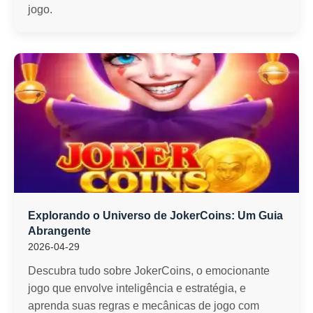
jogo.
Explorando o Universo de JokerCoins: Um Guia
Abrangente
2026-04-29
Descubra tudo sobre JokerCoins, o emocionante
jogo que envolve inteligência e estratégia, e
aprenda suas regras e mecânicas de jogo com