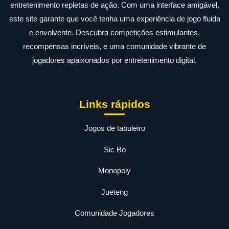
entretenimento repletas de ação. Com uma interface amigável,
este site garante que você tenha uma experiência de jogo fluida
e envolvente. Descubra competições estimulantes,
recompensas incríveis, e uma comunidade vibrante de
jogadores apaixonados por entretenimento digital.
Links rápidos
Jogos de tabuleiro
Sic Bo
Monopoly
Jueteng
Comunidade Jogadores