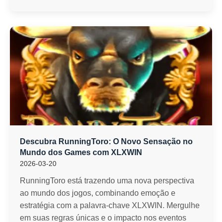
Descubra RunningToro: O Novo Sensação no
Mundo dos Games com XLXWIN
2026-03-20
RunningToro está trazendo uma nova perspectiva
ao mundo dos jogos, combinando emoção e
estratégia com a palavra-chave XLXWIN. Mergulhe
em suas regras únicas e o impacto nos eventos