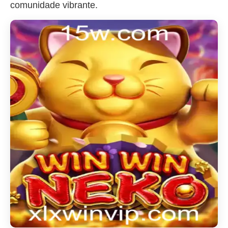
comunidade vibrante.