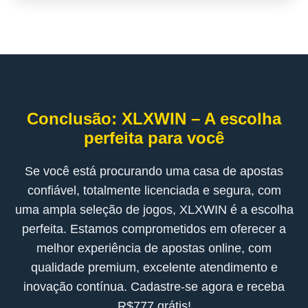
Conclusão: XLXWIN – A escolha
perfeita para você
Se você está procurando uma casa de apostas
confiável, totalmente licenciada e segura, com
uma ampla seleção de jogos, XLXWIN é a escolha
perfeita. Estamos comprometidos em oferecer a
melhor experiência de apostas online, com
qualidade premium, excelente atendimento e
inovação contínua. Cadastre-se agora e receba
R$777 grátis!