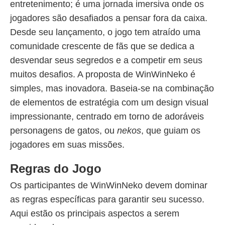
entretenimento; é uma jornada imersiva onde os
jogadores são desafiados a pensar fora da caixa.
Desde seu lançamento, o jogo tem atraído uma
comunidade crescente de fãs que se dedica a
desvendar seus segredos e a competir em seus
muitos desafios. A proposta de WinWinNeko é
simples, mas inovadora. Baseia-se na combinação
de elementos de estratégia com um design visual
impressionante, centrado em torno de adoráveis
personagens de gatos, ou
nekos
, que guiam os
jogadores em suas missões.
Regras do Jogo
Os participantes de WinWinNeko devem dominar
as regras específicas para garantir seu sucesso.
Aqui estão os principais aspectos a serem