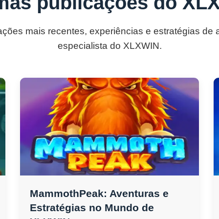
imas publicações do XL
ações mais recentes, experiências e estratégias de
especialista do XLXWIN.
MammothPeak: Aventuras e
Estratégias no Mundo de