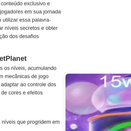
conteúdo exclusivo e
 jogadores em sua jornada
utilizar essa palavra-
 níveis secretos e obter
ção dos desafios
tPlanet
os os níveis, acumulando
m mecânicas de jogo
 adaptar ao controle dos
 de cores e efeitos
níveis que progridem em