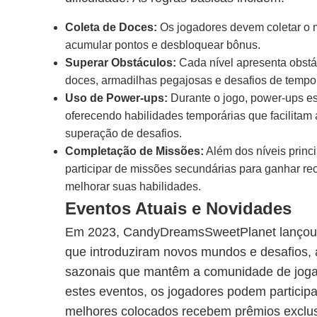
Coleta de Doces:
Os jogadores devem coletar o 
acumular pontos e desbloquear bônus.
Superar Obstáculos:
Cada nível apresenta obstá
doces, armadilhas pegajosas e desafios de tempo
Uso de Power-ups:
Durante o jogo, power-ups es
oferecendo habilidades temporárias que facilitam 
superação de desafios.
Completação de Missões:
Além dos níveis princ
participar de missões secundárias para ganhar r
melhorar suas habilidades.
Eventos Atuais e Novidades
Em 2023, CandyDreamsSweetPlanet lançou 
que introduziram novos mundos e desafios,
sazonais que mantêm a comunidade de joga
estes eventos, os jogadores podem particip
melhores colocados recebem prêmios exclus