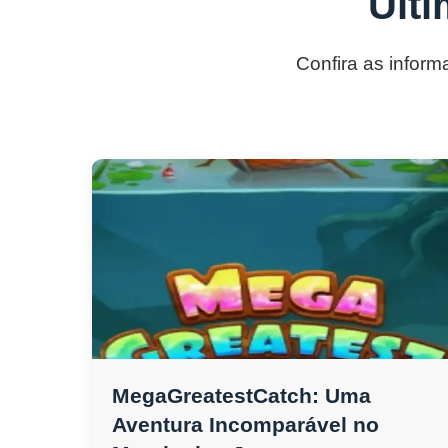
Últ
Confira as inform
MegaGreatestCatch: Uma
Aventura Incomparável no