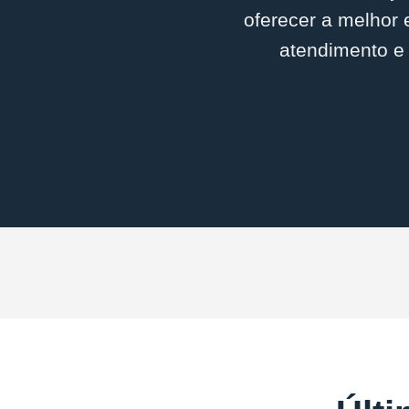
oferecer a melhor 
atendimento e 