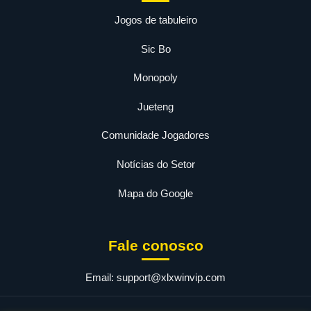
Jogos de tabuleiro
Sic Bo
Monopoly
Jueteng
Comunidade Jogadores
Notícias do Setor
Mapa do Google
Fale conosco
Email:
support@xlxwinvip.com