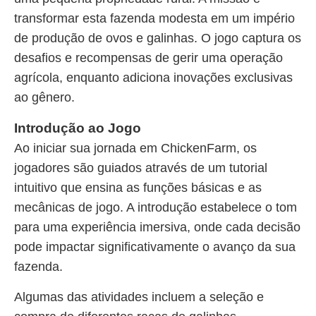
transformar esta fazenda modesta em um império
de produção de ovos e galinhas. O jogo captura os
desafios e recompensas de gerir uma operação
agrícola, enquanto adiciona inovações exclusivas
ao gênero.
Introdução ao Jogo
Ao iniciar sua jornada em ChickenFarm, os
jogadores são guiados através de um tutorial
intuitivo que ensina as funções básicas e as
mecânicas de jogo. A introdução estabelece o tom
para uma experiência imersiva, onde cada decisão
pode impactar significativamente o avanço da sua
fazenda.
Algumas das atividades incluem a seleção e