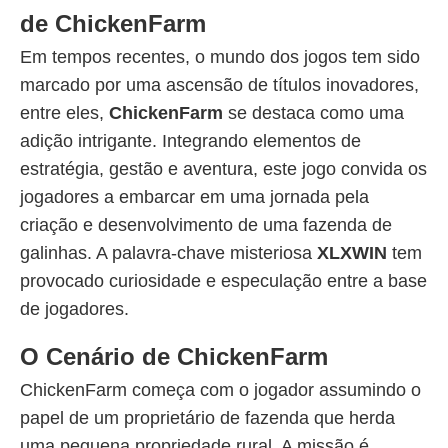
de ChickenFarm
Em tempos recentes, o mundo dos jogos tem sido
marcado por uma ascensão de títulos inovadores,
entre eles,
ChickenFarm
se destaca como uma
adição intrigante. Integrando elementos de
estratégia, gestão e aventura, este jogo convida os
jogadores a embarcar em uma jornada pela
criação e desenvolvimento de uma fazenda de
galinhas. A palavra-chave misteriosa
XLXWIN
tem
provocado curiosidade e especulação entre a base
de jogadores.
O Cenário de ChickenFarm
ChickenFarm começa com o jogador assumindo o
papel de um proprietário de fazenda que herda
uma pequena propriedade rural. A missão é