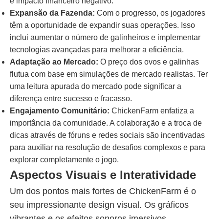
e impacto financeiro negativo.
Expansão da Fazenda:
Com o progresso, os jogadores
têm a oportunidade de expandir suas operações. Isso
inclui aumentar o número de galinheiros e implementar
tecnologias avançadas para melhorar a eficiência.
Adaptação ao Mercado:
O preço dos ovos e galinhas
flutua com base em simulações de mercado realistas. Ter
uma leitura apurada do mercado pode significar a
diferença entre sucesso e fracasso.
Engajamento Comunitário:
ChickenFarm enfatiza a
importância da comunidade. A colaboração e a troca de
dicas através de fóruns e redes sociais são incentivadas
para auxiliar na resolução de desafios complexos e para
explorar completamente o jogo.
Aspectos Visuais e Interatividade
Um dos pontos mais fortes de ChickenFarm é o
seu impressionante design visual. Os gráficos
vibrantes e os efeitos sonoros imersivos