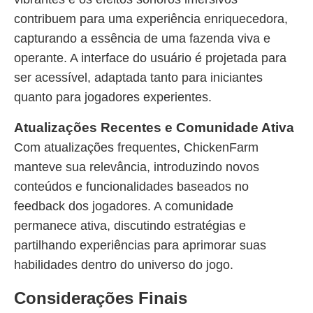
contribuem para uma experiência enriquecedora,
capturando a essência de uma fazenda viva e
operante. A interface do usuário é projetada para
ser acessível, adaptada tanto para iniciantes
quanto para jogadores experientes.
Atualizações Recentes e Comunidade Ativa
Com atualizações frequentes, ChickenFarm
manteve sua relevância, introduzindo novos
conteúdos e funcionalidades baseados no
feedback dos jogadores. A comunidade
permanece ativa, discutindo estratégias e
partilhando experiências para aprimorar suas
habilidades dentro do universo do jogo.
Considerações Finais