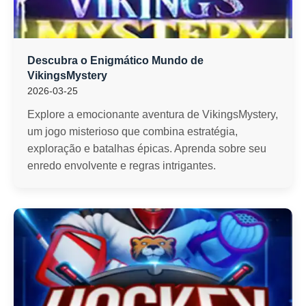
Descubra o Enigmático Mundo de
VikingsMystery
2026-03-25
Explore a emocionante aventura de VikingsMystery,
um jogo misterioso que combina estratégia,
exploração e batalhas épicas. Aprenda sobre seu
enredo envolvente e regras intrigantes.