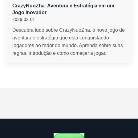
CrazyNuoZha: Aventura e Estratégia em um
Jogo Inovador
2026-02-01
Descubra tudo sobre CrazyNuoZha, o novo jogo de
aventura e estratégia que está conquistando
jogadores ao redor do mundo. Aprenda sobre suas
regras, introdução e como começar a jogar.