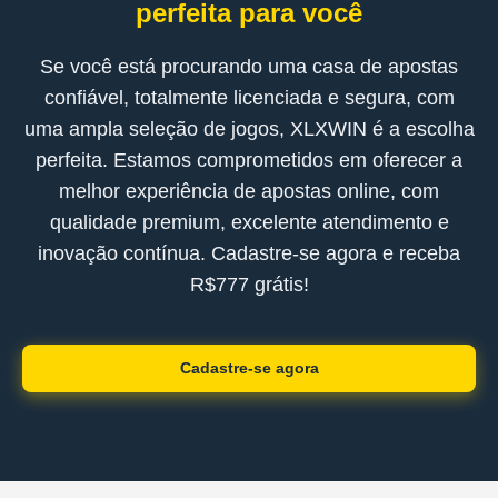
perfeita para você
Se você está procurando uma casa de apostas
confiável, totalmente licenciada e segura, com
uma ampla seleção de jogos, XLXWIN é a escolha
perfeita. Estamos comprometidos em oferecer a
melhor experiência de apostas online, com
qualidade premium, excelente atendimento e
inovação contínua. Cadastre-se agora e receba
R$777 grátis!
Cadastre-se agora