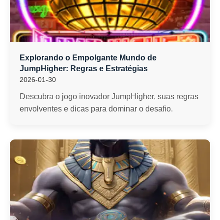
Explorando o Empolgante Mundo de
JumpHigher: Regras e Estratégias
2026-01-30
Descubra o jogo inovador JumpHigher, suas regras
envolventes e dicas para dominar o desafio.