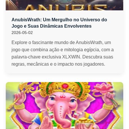
AnubisWrath: Um Mergulho no Universo do
Jogo e Suas Dinâmicas Envolventes
2026-05-02
Explore o fascinante mundo de AnubisWrath, um
jogo que combina ação e mitologia egípcia, com a
palavra-chave exclusiva XLXWIN. Descubra suas
regras, mecânicas e o impacto nos jogadores.