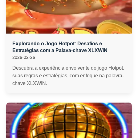
Explorando o Jogo Hotpot: Desafios e
Estratégias com a Palava-chave XLXWIN
2026-02-26
Descubra a experiência envolvente do jogo Hotpot,
suas regras e estratégias, com enfoque na palavra-
chave XLXWIN.