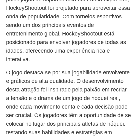
HockeyShootout foi projetado para aproveitar essa
onda de popularidade. Com torneios esportivos
sendo um dos principais eventos de
entretenimento global, HockeyShootout está
posicionado para envolver jogadores de todas as
idades, oferecendo uma experiência rica e
interativa.
O jogo destaca-se por sua jogabilidade envolvente
e gráficos de alta qualidade. O desenvolvimento
desta atração foi inspirado pela paixão em recriar
a tensão e o drama de um jogo de hóquei real,
onde cada movimento conta e cada decisão pode
ser crucial. Os jogadores têm a oportunidade de se
colocar no lugar dos principais atletas de hóquei,
testando suas habilidades e estratégias em