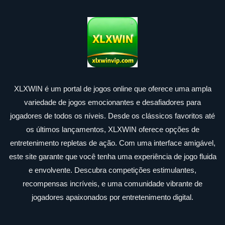
XLXWIN é um portal de jogos online que oferece uma ampla
variedade de jogos emocionantes e desafiadores para
jogadores de todos os níveis. Desde os clássicos favoritos até
os últimos lançamentos, XLXWIN oferece opções de
entretenimento repletas de ação. Com uma interface amigável,
este site garante que você tenha uma experiência de jogo fluida
e envolvente. Descubra competições estimulantes,
recompensas incríveis, e uma comunidade vibrante de
jogadores apaixonados por entretenimento digital.