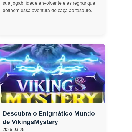
sua jogabilidade envolvente e as regras que
definem essa aventura de caça ao tesouro.
Descubra o Enigmático Mundo
de VikingsMystery
2026-03-25