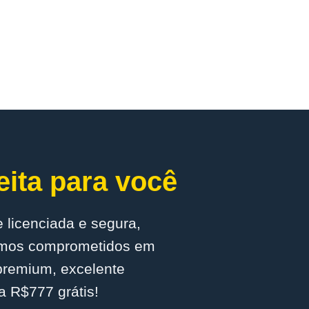
ita para você
 licenciada e segura,
tamos comprometidos em
 premium, excelente
a R$777 grátis!