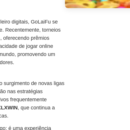
eiro digitais, GoLaiFu se
e. Recentemente, torneios
e, oferecendo prêmios
pacidade de jogar online
o mundo, promovendo um
dores.
o surgimento de novas ligas
ão nas estratégias
ivos frequentemente
XLXWIN
, que continua a
cas.
go; é uma experiência