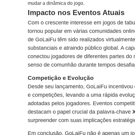
mudar a dinâmica do jogo.
Impacto nos Eventos Atuais
Com o crescente interesse em jogos de tabul
tornou popular em várias comunidades onlin
de GoLaiFu têm sido realizados virtualment
substanciais e atraindo público global. A ca
conectou jogadores de diferentes partes d
senso de comunhão durante tempos desafia
Competição e Evolução
Desde seu lançamento, GoLaiFu incentivou 
e competições, levando a uma rápida evoluç
adotadas pelos jogadores. Eventos competit
destacam o papel crucial da palavra-chave
surpreender com suas implicações estratégi
Em conclusão, GoLaiFu não é apenas um jo