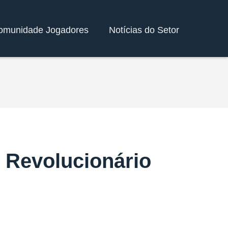
omunidade Jogadores
Notícias do Setor
 Revolucionário