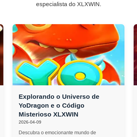
especialista do XLXWIN.
Explorando o Universo de
YoDragon e o Código
Misterioso XLXWIN
2026-04-09
Descubra o emocionante mundo de