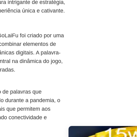
 intrigante de estratégia,
eriência única e cativante.
oLaiFu foi criado por uma
combinar elementos de
icas digitais. A palavra-
ral na dinâmica do jogo,
radas.
 de palavras que
do durante a pandemia, o
tais que permitem aos
ndo conectividade e