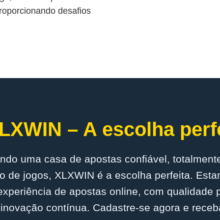
 proporcionando desafios
LXWIN – A escolha perfe
ndo uma casa de apostas confiável, totalmente
 de jogos, XLXWIN é a escolha perfeita. Es
experiência de apostas online, com qualidade
inovação contínua. Cadastre-se agora e receb