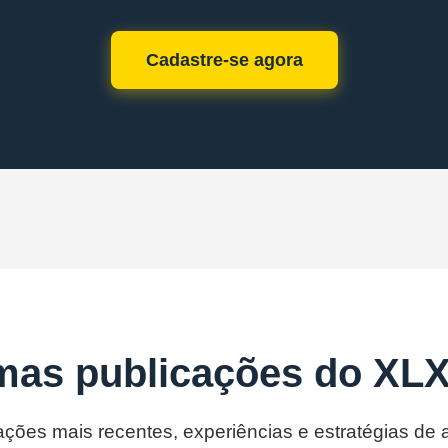
Cadastre-se agora
imas publicações do XL
ações mais recentes, experiências e estratégias de