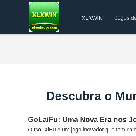
XLXWIN
Jogos de
Descubra o Mun
GoLaiFu: Uma Nova Era nos J
O
GoLaiFu
é um jogo inovador que tem cap