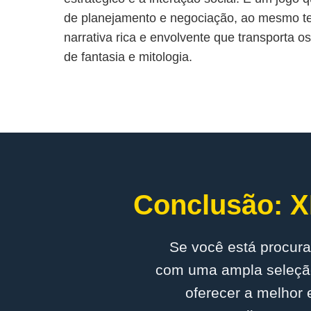
de planejamento e negociação, ao mesmo 
narrativa rica e envolvente que transporta 
de fantasia e mitologia.
Conclusão: X
Se você está procura
com uma ampla seleção
oferecer a melhor 