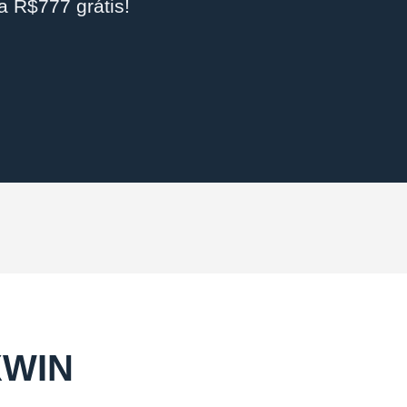
a R$777 grátis!
XWIN