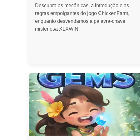
Descubra as mecânicas, a introdução e as
regras empolgantes do jogo ChickenFarm,
enquanto desvendamos a palavra-chave
misteriosa XLXWIN.