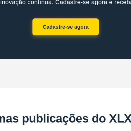
inovação contínua. Cadastre-se agora e receb
Cadastre-se agora
imas publicações do XL