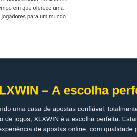
tempo em que oferece uma
os jogadores para um mundo
LXWIN – A escolha perfe
ndo uma casa de apostas confiável, totalmente
 de jogos, XLXWIN é a escolha perfeita. Es
experiência de apostas online, com qualidade