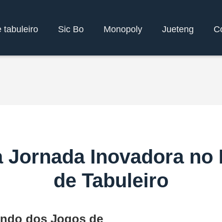
 tabuleiro
Sic Bo
Monopoly
Jueteng
C
Jornada Inovadora no
de Tabuleiro
ndo dos Jogos de