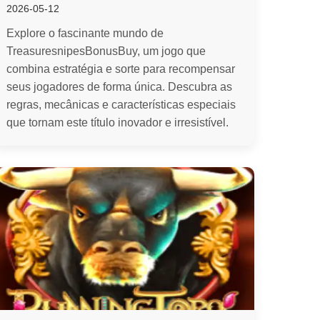
2026-05-12
Explore o fascinante mundo de
TreasuresnipesBonusBuy, um jogo que
combina estratégia e sorte para recompensar
seus jogadores de forma única. Descubra as
regras, mecânicas e características especiais
que tornam este título inovador e irresistível.