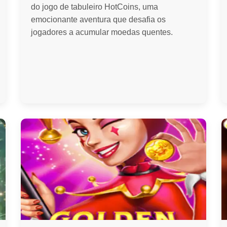
do jogo de tabuleiro HotCoins, uma
emocionante aventura que desafia os
jogadores a acumular moedas quentes.