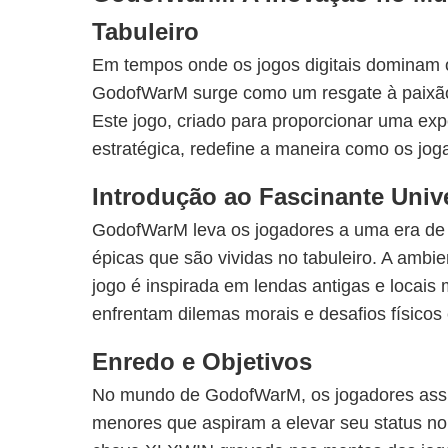
Tabuleiro
Em tempos onde os jogos digitais dominam 
GodofWarM surge como um resgate à paixão 
Este jogo, criado para proporcionar uma exp
estratégica, redefine a maneira como os jo
Introdução ao Fascinante Uni
GodofWarM leva os jogadores a uma era de 
épicas que são vividas no tabuleiro. A ambie
jogo é inspirada em lendas antigas e locais 
enfrentam dilemas morais e desafios físicos
Enredo e Objetivos
No mundo de GodofWarM, os jogadores as
menores que aspiram a elevar seu status no