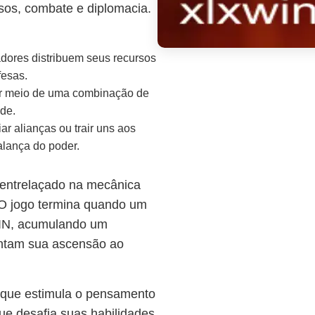
sos, combate e diplomacia.
dores distribuem seus recursos
fesas.
or meio de uma combinação de
de.
 alianças ou trair uns aos
alança do poder.
entrelaçado na mecânica
. O jogo termina quando um
WIN, acumulando um
ntam sua ascensão ao
 que estimula o pensamento
que desafia suas habilidades