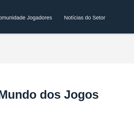
omunidade Jogadores
Notícias do Setor
 Mundo dos Jogos