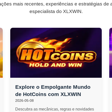
ações mais recentes, experiências e estratégias de
especialista do XLXWIN.
Explore o Empolgante Mundo
de HotCoins com XLXWIN
2026-05-08
Descubra as mecânicas, regras e novidades