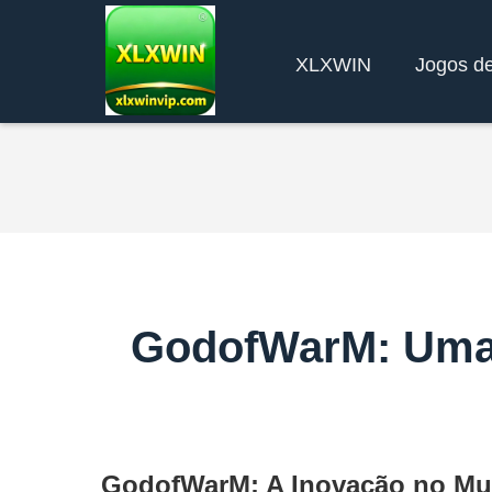
XLXWIN
Jogos de
GodofWarM: Uma 
GodofWarM: A Inovação no Mu