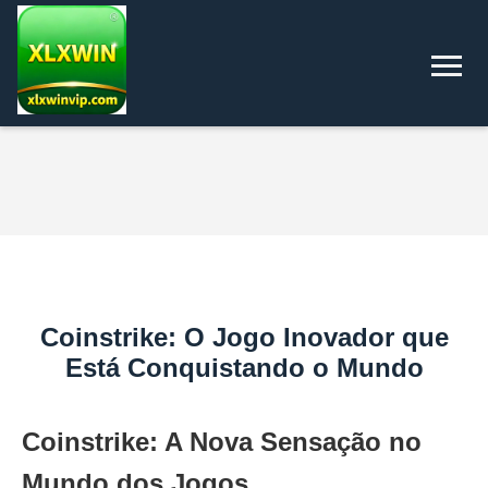
Coinstrike: O Jogo Inovador que
Está Conquistando o Mundo
Coinstrike: A Nova Sensação no
Mundo dos Jogos