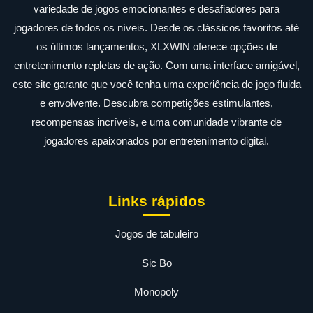
variedade de jogos emocionantes e desafiadores para
jogadores de todos os níveis. Desde os clássicos favoritos até
os últimos lançamentos, XLXWIN oferece opções de
entretenimento repletas de ação. Com uma interface amigável,
este site garante que você tenha uma experiência de jogo fluida
e envolvente. Descubra competições estimulantes,
recompensas incríveis, e uma comunidade vibrante de
jogadores apaixonados por entretenimento digital.
Links rápidos
Jogos de tabuleiro
Sic Bo
Monopoly