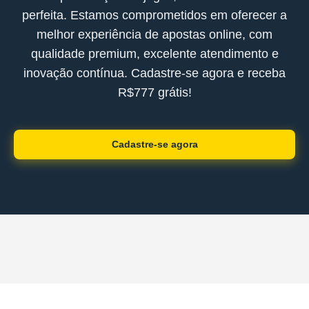
perfeita. Estamos comprometidos em oferecer a
melhor experiência de apostas online, com
qualidade premium, excelente atendimento e
inovação contínua. Cadastre-se agora e receba
R$777 grátis!
Cadastre-se agora