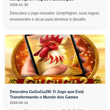
2026-01-30
Descubra o jogo inovador JumpHigher, suas regras
envolventes e dicas para dominar o desafio.
Descubra GuGuGu2M: O Jogo que Está
Transformando o Mundo dos Games
2026-04-14