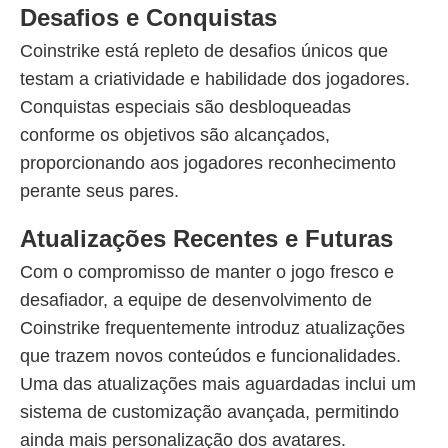
Desafios e Conquistas
Coinstrike está repleto de desafios únicos que
testam a criatividade e habilidade dos jogadores.
Conquistas especiais são desbloqueadas
conforme os objetivos são alcançados,
proporcionando aos jogadores reconhecimento
perante seus pares.
Atualizações Recentes e Futuras
Com o compromisso de manter o jogo fresco e
desafiador, a equipe de desenvolvimento de
Coinstrike frequentemente introduz atualizações
que trazem novos conteúdos e funcionalidades.
Uma das atualizações mais aguardadas inclui um
sistema de customização avançada, permitindo
ainda mais personalização dos avatares.