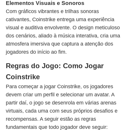
Elementos Visuais e Sonoros
Com gráficos vibrantes e trilhas sonoras
cativantes, Coinstrike entrega uma experiência
visual e auditiva envolvente. O design meticuloso
dos cenários, aliado à música interativa, cria uma
atmosfera imersiva que captura a atenção dos
jogadores do início ao fim.
Regras do Jogo: Como Jogar
Coinstrike
Para começar a jogar Coinstrike, os jogadores
devem criar um perfil e selecionar um avatar. A
partir daí, o jogo se desenrola em várias arenas
virtuais, cada uma com seus próprios desafios e
recompensas. A seguir estão as regras
fundamentais que todo jogador deve seguir: