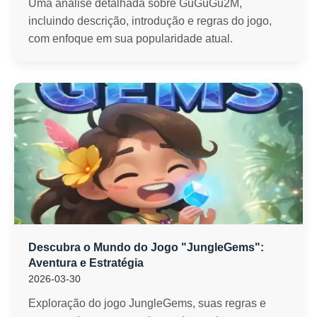
Uma análise detalhada sobre GuGuGu2M,
incluindo descrição, introdução e regras do jogo,
com enfoque em sua popularidade atual.
Descubra o Mundo do Jogo "JungleGems":
Aventura e Estratégia
2026-03-30
Exploração do jogo JungleGems, suas regras e