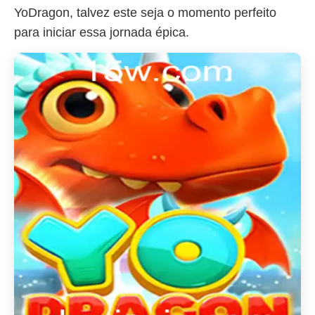
YoDragon, talvez este seja o momento perfeito
para iniciar essa jornada épica.