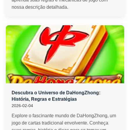
nossa descrição detalhada.
Descubra o Universo de DaHongZhong:
História, Regras e Estratégias
2026-02-04
Explore o fascinante mundo de DaHongZhong, um
jogo de cartas tradicional envolvente. Conheça