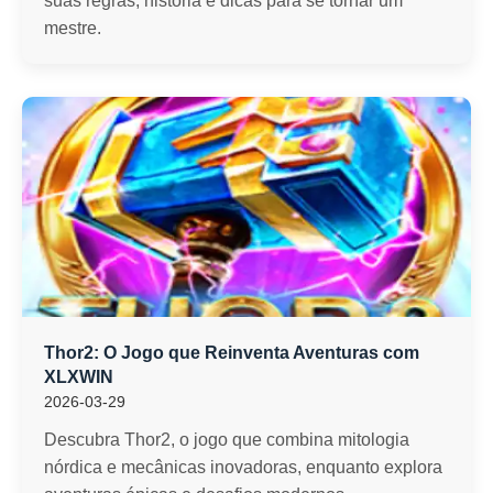
suas regras, história e dicas para se tornar um
mestre.
Thor2: O Jogo que Reinventa Aventuras com
XLXWIN
2026-03-29
Descubra Thor2, o jogo que combina mitologia
nórdica e mecânicas inovadoras, enquanto explora