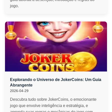
jogo.
Explorando o Universo de JokerCoins: Um Guia
Abrangente
2026-04-29
Descubra tudo sobre JokerCoins, o emocionante
jogo que envolve inteligência e estratégia, e
aprenda suas regras e mecânicas de jogo com