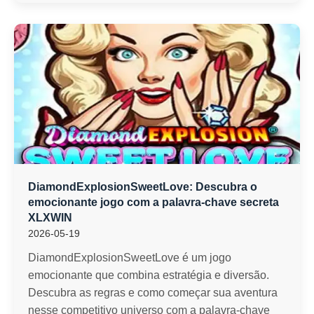
DiamondExplosionSweetLove: Descubra o
emocionante jogo com a palavra-chave secreta
XLXWIN
2026-05-19
DiamondExplosionSweetLove é um jogo
emocionante que combina estratégia e diversão.
Descubra as regras e como começar sua aventura
nesse competitivo universo com a palavra-chave