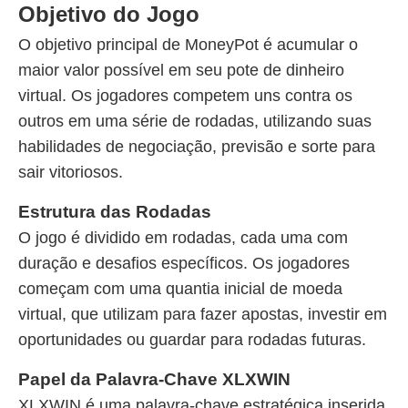
Objetivo do Jogo
O objetivo principal de MoneyPot é acumular o
maior valor possível em seu pote de dinheiro
virtual. Os jogadores competem uns contra os
outros em uma série de rodadas, utilizando suas
habilidades de negociação, previsão e sorte para
sair vitoriosos.
Estrutura das Rodadas
O jogo é dividido em rodadas, cada uma com
duração e desafios específicos. Os jogadores
começam com uma quantia inicial de moeda
virtual, que utilizam para fazer apostas, investir em
oportunidades ou guardar para rodadas futuras.
Papel da Palavra-Chave XLXWIN
XLXWIN é uma palavra-chave estratégica inserida