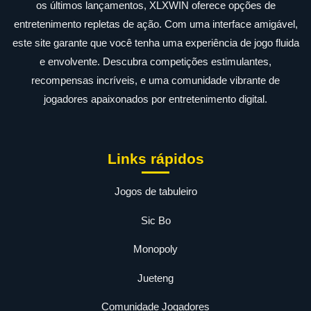
os últimos lançamentos, XLXWIN oferece opções de
entretenimento repletas de ação. Com uma interface amigável,
este site garante que você tenha uma experiência de jogo fluida
e envolvente. Descubra competições estimulantes,
recompensas incríveis, e uma comunidade vibrante de
jogadores apaixonados por entretenimento digital.
Links rápidos
Jogos de tabuleiro
Sic Bo
Monopoly
Jueteng
Comunidade Jogadores