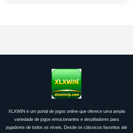
XLXWIN é um portal de jogos online que oferece uma ampla
variedade de jogos emocionantes e desafiadores para
jogadores de todos os níveis. Desde os clássicos favoritos até