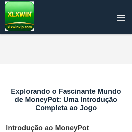
Explorando o Fascinante Mundo
de MoneyPot: Uma Introdução
Completa ao Jogo
Introdução ao MoneyPot