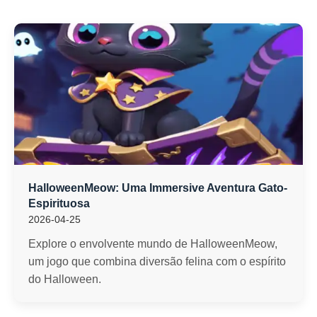
HalloweenMeow: Uma Immersive Aventura Gato-
Espirituosa
2026-04-25
Explore o envolvente mundo de HalloweenMeow,
um jogo que combina diversão felina com o espírito
do Halloween.