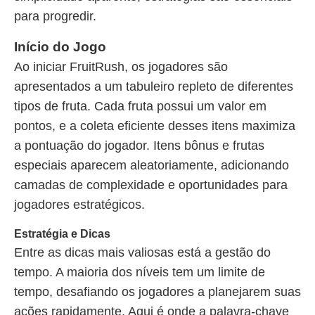
para progredir.
Início do Jogo
Ao iniciar FruitRush, os jogadores são
apresentados a um tabuleiro repleto de diferentes
tipos de fruta. Cada fruta possui um valor em
pontos, e a coleta eficiente desses itens maximiza
a pontuação do jogador. Itens bônus e frutas
especiais aparecem aleatoriamente, adicionando
camadas de complexidade e oportunidades para
jogadores estratégicos.
Estratégia e Dicas
Entre as dicas mais valiosas está a gestão do
tempo. A maioria dos níveis tem um limite de
tempo, desafiando os jogadores a planejarem suas
ações rapidamente. Aqui é onde a palavra-chave