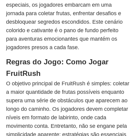
especiais, os jogadores embarcam em uma
jornada para coletar frutas, enfrentar desafios e
desbloquear segredos escondidos. Este cenário
colorido e cativante é o pano de fundo perfeito
para aventuras emocionantes que mantém os
jogadores presos a cada fase.
Regras do Jogo: Como Jogar
FruitRush
O objetivo principal de FruitRush é simples: coletar
a maior quantidade de frutas possíveis enquanto
supera uma série de obstáculos que aparecem ao
longo do caminho. Os jogadores devem completar
níveis em formato de labirinto, onde cada
movimento conta. Entretanto, não se engane pela
simplicidade aparente; estratégias são essenciais