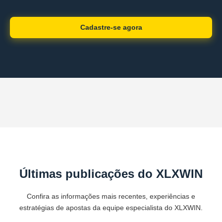
Cadastre-se agora
Últimas publicações do XLXWIN
Confira as informações mais recentes, experiências e
estratégias de apostas da equipe especialista do XLXWIN.