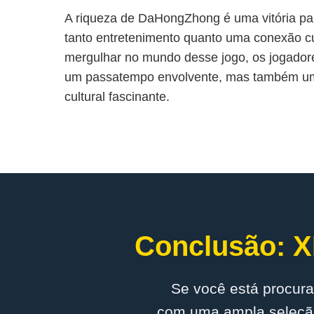
A riqueza de DaHongZhong é uma vitória pa
tanto entretenimento quanto uma conexão cu
mergulhar no mundo desse jogo, os jogado
um passatempo envolvente, mas também uma
cultural fascinante.
Conclusão: X
Se você está procura
com uma ampla seleção