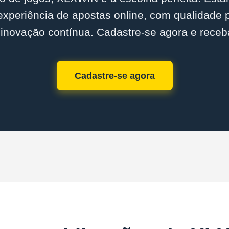
experiência de apostas online, com qualidade
inovação contínua. Cadastre-se agora e receb
Cadastre-se agora