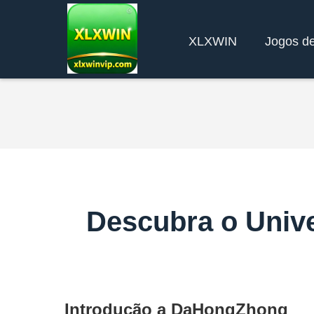
XLXWIN
Jogos de
Descubra o Univ
Introdução a DaHongZhong