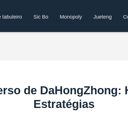
 tabuleiro
Sic Bo
Monopoly
Jueteng
C
erso de DaHongZhong: Hi
Estratégias