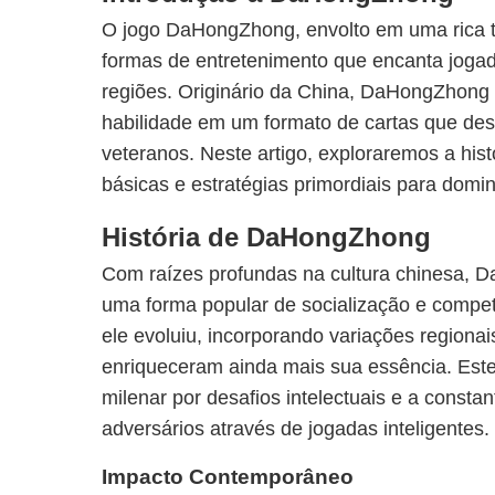
O jogo DaHongZhong, envolto em uma rica tr
formas de entretenimento que encanta jogad
regiões. Originário da China, DaHongZhong 
habilidade em um formato de cartas que desa
veteranos. Neste artigo, exploraremos a hist
básicas e estratégias primordiais para domin
História de DaHongZhong
Com raízes profundas na cultura chinesa,
uma forma popular de socialização e compet
ele evoluiu, incorporando variações regionais
enriqueceram ainda mais sua essência. Este 
milenar por desafios intelectuais e a consta
adversários através de jogadas inteligentes.
Impacto Contemporâneo