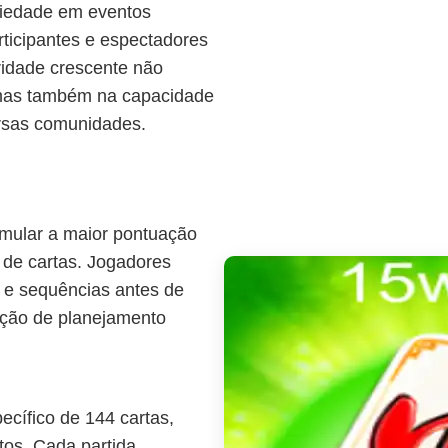
iedade em eventos
articipantes e espectadores
ridade crescente não
, mas também na capacidade
ersas comunidades.
mular a maior pontuação
 de cartas. Jogadores
 e sequências antes de
ção de planejamento
cífico de 144 cartas,
tos. Cada partida