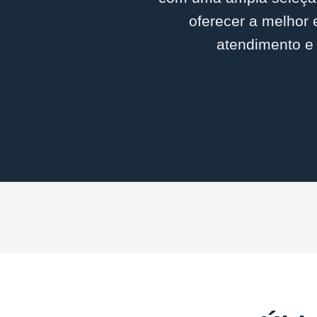
oferecer a melhor 
atendimento e 