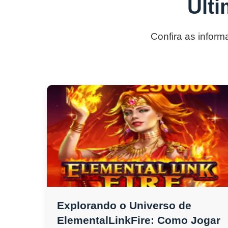
Últ
Confira as inform
Explorando o Universo de
ElementalLinkFire: Como Jogar